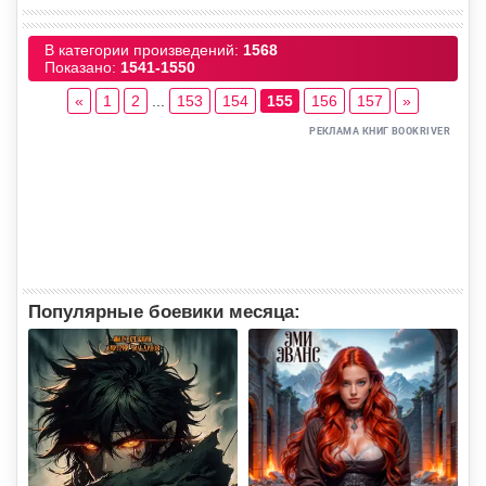
В категории произведений
:
1568
Показано
:
1541-1550
«
1
2
...
153
154
155
156
157
»
Популярные боевики месяца: