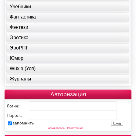
Учебники
Фантастика
Фэнтези
Эротика
ЭроРПГ
Юмор
Wuxia (Уся)
Журналы
Авторизация
Логин:
Пароль:
запомнить
Забыл пароль
|
Регистрация