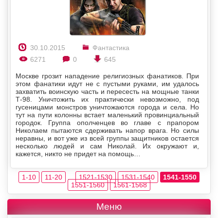
30.10.2015
Фантастика
6271
0
645
Москве грозит нападение религиозных фанатиков. При
этом фанатики идут не с пустыми руками, им удалось
захватить воинскую часть и пересесть на мощные танки
Т-98. Уничтожить их практически невозможно, под
гусеницами монстров уничтожаются города и села. Но
тут на пути колонны встает маленький провинциальный
городок. Группа ополченцев во главе с прапором
Николаем пытаются сдерживать напор врага. Но силы
неравны, и вот уже из всей группы защитников остается
несколько людей и сам Николай. Их окружают и,
кажется, никто не придет на помощь…
1-10
11-20
...
1521-1530
1531-1540
1541-1550
1551-1560
1561-1568
Меню