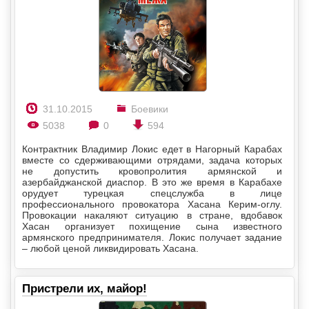
31.10.2015
Боевики
5038
0
594
Контрактник Владимир Локис едет в Нагорный Карабах
вместе со сдерживающими отрядами, задача которых
не допустить кровопролития армянской и
азербайджанской диаспор. В это же время в Карабахе
орудует турецкая спецслужба в лице
профессионального провокатора Хасана Керим-оглу.
Провокации накаляют ситуацию в стране, вдобавок
Хасан организует похищение сына известного
армянского предпринимателя. Локис получает задание
– любой ценой ликвидировать Хасана.
Пристрели их, майор!