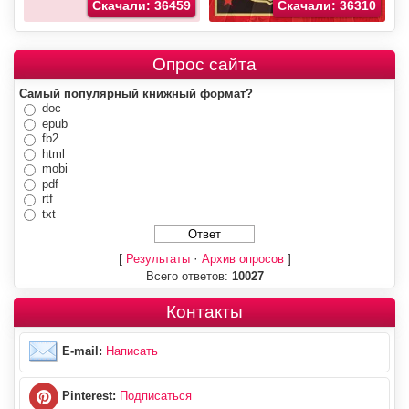
Скачали: 36459
Скачали: 36310
Опрос сайта
Самый популярный книжный формат?
doc
epub
fb2
html
mobi
pdf
rtf
txt
[
·
]
Результаты
Архив опросов
Всего ответов:
10027
Контакты
E-mail:
Написать
Pinterest:
Подписаться