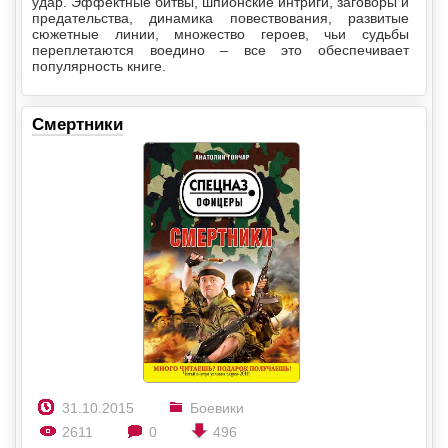
удар. Эффектные битвы, шпионские интриги, заговоры и
предательства, динамика повествования, развитые
сюжетные линии, множество героев, чьи судьбы
переплетаются воедино – все это обеспечивает
популярность книге.
Смертники
31.10.2015
Боевики
2611
0
496