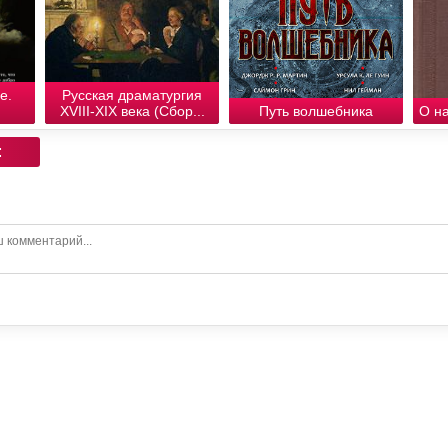
е.
Русская драматургия
XVIII-XIX века (Сбор...
Путь волшебника
О н
: