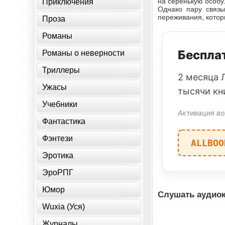
на серенькую особу
Приключения
Однако пару связ
переживания, котор
Проза
Романы
Бесплат
Романы о неверности
Триллеры
2 месяца 
Ужасы
тысячи кн
Учебники
Активация во
Фантастика
Фэнтези
ALLBOO
Эротика
ЭроРПГ
Юмор
Слушать аудиок
Wuxia (Уся)
Журналы