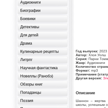
Аудиокниги
Биографии
Боевики
Детективы
Для детей
Драма
Год выпуска:
2023
Кулинарные рецепты
Автор:
Хлоя Уолш
Серия:
Парни Том
Литрпг
Жанр:
Аудиокниги
Количество стран
Научная фантастика
Формат:
mp3
Примечание (стату
Новеллы (Ранобэ)
Другая версия:
Эл
Обзоры книг
Попаданцы
Описание
Поэзия
Шаннон – жертва ш
школы, успешным сп