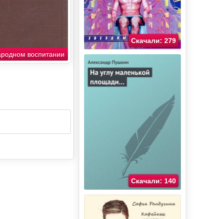
Скачали: 279
ародном воспитании
Скачали: 140