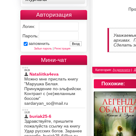
Про
Авторизация
Логин:
Уважаемы
Пароль:
архивах. 
запомнить
Сделать э
Забыл пароль
|
Регистрация
Мини-чат
Категория:
Аудиокниги
Д
Похожие: