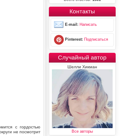
Контакты
E-mail:
Написать
Pinterest:
Подписаться
Случайный автор
Шелли Хикман
мится с гордостью
Все авторы
округи не посмотрит