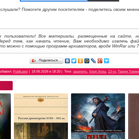
слушали? Помогите другим посетителям - поделитесь своим мнен
е пользователи! Все материалы, размещенные на сайте, н
Перед тем, как начать чтение, Вам необходимо извлечь фай
то можно с помощью программ-архиваторов, вроде WinRar или 7
Поделиться…
обавил:
Publicator
18.06.2026 в 18:20
Теги:
зацепить
,
Хлоя Уолш
,
13-го
,
Парни Томме