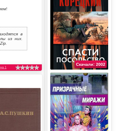
ием!
аходятся в
лы из них.
Zip.
Скачали: 2002
на 1