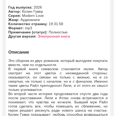
Год выпуска:
2026
Автор:
Колин Гувер
Серия:
Modern Love
Жанр:
Аудиокниги
Количество страниц:
19:31:58
Формат:
mp3
Примечание (статус):
Полностью
Другая версия:
Электронная книга
Описание
Это сборник из двух романов, который выгоднее покупать
вместе, чем по отдельности.
В первой книге символом становится лилия. Автор
смотрит на этот цветок с неожиданной стороны:
оказывается, он связан не только с жизнью, но и со
смертью, не только с началом, но и с финалом. Именно
такие цветы Райл преподносит Лили, и от этого их смысл
только усиливается.
Во второй части история продолжается спустя два года
после расставания. Лили и Атлас снова встречаются и
понимают, что чувства не исчезли. Бывший муж Райл
готов сделать все, чтобы помешать их сближению, но
герои решают рискнуть ради нового шанса на счастье.
Колин Гувер показывает: любовь способна возвращаться