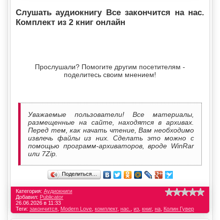
Слушать аудиокнигу Все закончится на нас.
Комплект из 2 книг онлайн
Прослушали? Помогите другим посетителям -
поделитесь своим мнением!
Уважаемые пользователи! Все материалы,
размещенные на сайте, находятся в архивах.
Перед тем, как начать чтение, Вам необходимо
извлечь файлы из них. Сделать это можно с
помощью программ-архиваторов, вроде WinRar
или 7Zip.
Поделиться…
Категория:
Аудиокниги
Добавил:
Publicator
26.06.2026 в 11:33
Теги:
закончится
,
Modern Love
,
комплект
,
нас.
,
из
,
книг
,
на
,
Колин Гувер