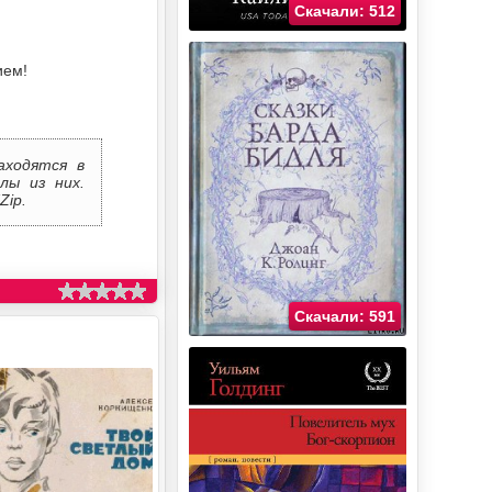
Скачали: 512
ием!
аходятся в
лы из них.
Zip.
Скачали: 591