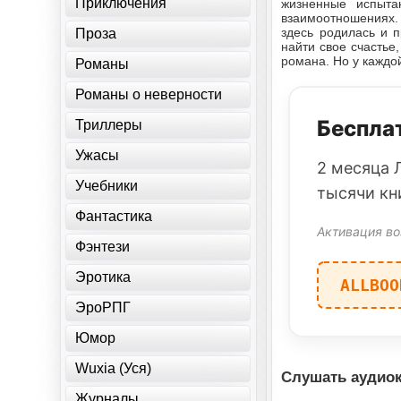
Приключения
жизненные испыта
взаимоотношениях. 
здесь родилась и 
Проза
найти свое счастье
романа. Но у каждой
Романы
Романы о неверности
Бесплат
Триллеры
Ужасы
2 месяца 
Учебники
тысячи кн
Фантастика
Активация во
Фэнтези
Эротика
ALLBOO
ЭроРПГ
Юмор
Wuxia (Уся)
Слушать аудиок
Журналы