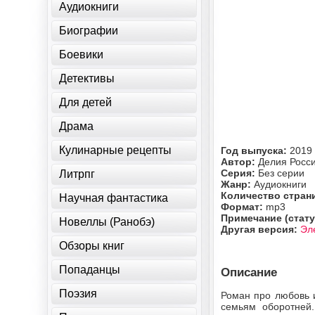
Аудиокниги
Биографии
Боевики
Детективы
Для детей
Драма
Кулинарные рецепты
Год выпуска:
2019
Автор:
Делия Росс
Серия:
Без серии
Литрпг
Жанр:
Аудиокниги
Количество стран
Научная фантастика
Формат:
mp3
Примечание (стату
Новеллы (Ранобэ)
Другая версия:
Эл
Обзоры книг
Попаданцы
Описание
Поэзия
Роман про любовь и
семьям оборотней.