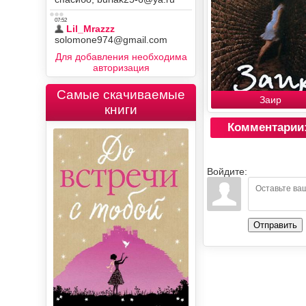
Для добавления необходима
авторизация
Самые скачиваемые
Заир
книги
Комментарии
Войдите:
Отправить