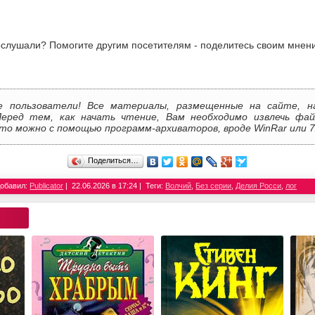
слушали? Помогите другим посетителям - поделитесь своим мнен
е пользователи! Все материалы, размещенные на сайте, н
Перед тем, как начать чтение, Вам необходимо извлечь фай
то можно с помощью программ-архиваторов, вроде WinRar или 7
Поделиться…
обавил:
Publicator
22.06.2026 в 17:24
Теги:
Волчий
,
Без серии
,
Делия Росси
,
лог