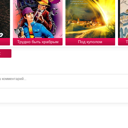
Трудно быть храбрым
Под куполом
Т
: