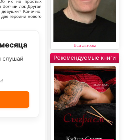
 Об их не простых
 Волчий лог. Другая
 девушки? Конечно,
 две героини нового
 месяца
Все авторы
Рекомендуемые книги
и слушай
и!