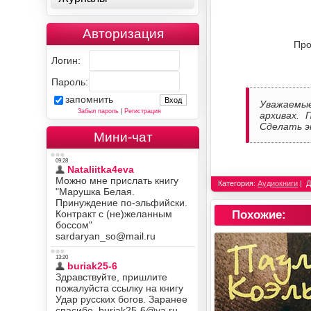
Авторизация
Про
Логин:
Пароль:
запомнить
Уважаемы
Забыл пароль
|
Регистрация
архивах. 
Сделать э
Мини-чат
Категория:
Аудиокниги
Д
Похожие: