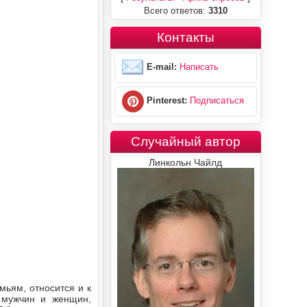
Всего ответов:
3310
Контакты
E-mail:
Написать
Pinterest:
Подписаться
Случайный автор
Линкольн Чайлд
мьям, относится и к
 мужчин и женщин,