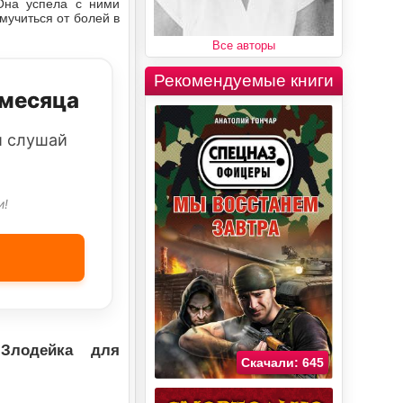
 Она успела с ними
мучиться от болей в
Все авторы
Рекомендуемые книги
 месяца
и слушай
и!
 Злодейка для
Скачали: 645