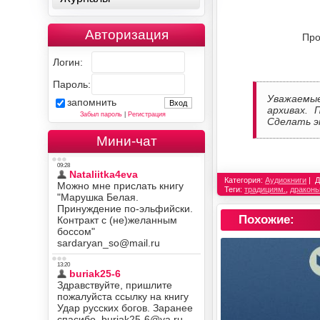
Авторизация
Про
Логин:
Пароль:
Уважаемы
запомнить
архивах. 
Забыл пароль
|
Регистрация
Сделать э
Мини-чат
Категория:
Аудиокниги
Д
Теги:
традициям.
,
дракон
Похожие: