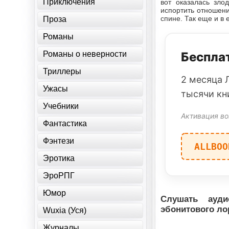
Приключения
вот оказалась зло
испортить отношени
спине. Так еще и в
Проза
Романы
Романы о неверности
Бесплат
Триллеры
2 месяца 
Ужасы
тысячи кн
Учебники
Активация во
Фантастика
Фэнтези
ALLBOO
Эротика
ЭроРПГ
Юмор
Слушать ауди
эбонитового ло
Wuxia (Уся)
Журналы