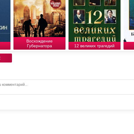
Восхождение
Губернатора
12 великих трагедий
: