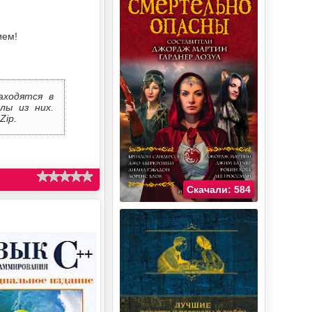
ием!
аходятся в
лы из них.
Zip.
Скачали: 584