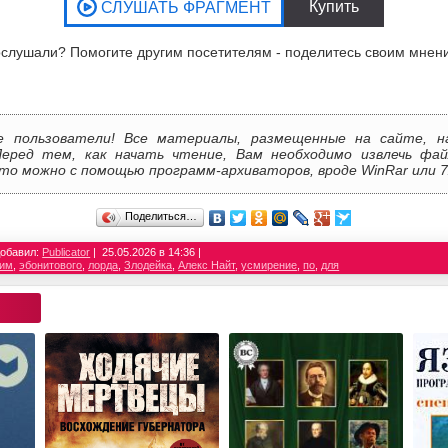
слушали? Помогите другим посетителям - поделитесь своим мнен
е пользователи! Все материалы, размещенные на сайте, н
Перед тем, как начать чтение, Вам необходимо извлечь фай
то можно с помощью программ-архиваторов, вроде WinRar или 7
Поделиться…
обавил:
Publicator
25.05.2026 в 14:36
ьим
,
эбонитового
,
лорда
,
Злодейка
,
Алекс Найт
,
усмирение
,
по
,
для