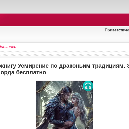
Приветствую
диокниги
окнигу Усмирение по драконьим традициям. 
лорда бесплатно