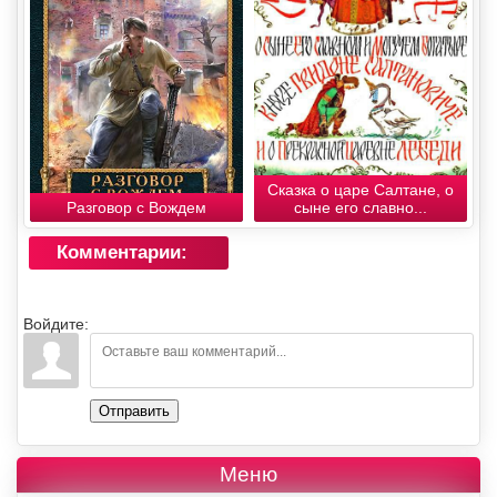
Сказка о царе Салтане, о
Разговор с Вождем
сыне его славно...
Комментарии:
Войдите:
Отправить
Меню