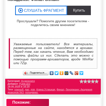
Прослушали? Помогите другим посетителям -
поделитесь своим мнением!
Уважаемые пользователи! Все материалы,
размещенные на сайте, находятся в архивах.
Перед тем, как начать чтение, Вам необходимо
извлечь файлы из них. Сделать это можно с
помощью программ-архиваторов, вроде WinRar
или 7Zip.
Поделиться…
Категория:
Аудиокниги
Добавил:
Publicator
28.05.2025 в 16:20
Теги:
темный
,
дар
,
для
,
Алина Углицкая
,
Финал
,
Ленорманн: Академия
драконов №3
,
попаданки.
Похожие: