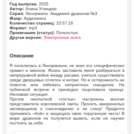
Год выпуска:
2025
Автор:
Алина Углицкая
Серия:
Ленорманн: Академия драконов №3
Жанр:
Аудиокниги
Количество страниц:
10:57:18
Формат:
mp3
Примечание (статус):
Полностью
Другая версия:
Электронная книга
Описание
Я поселилась в Ленорманне, не зная его специфических
правил и законов. Жизнь заставила меня разбираться в
непрерывной войне между расами, учиться существовать
среди дворцовых сплетен и интриг. Но и осторожность не
помогла мне избежать неприятных скандалов. На
публичной встрече я прилюдно поцеловала принца.
Неловкая ситуация.
Против неопытной «гостьи» настроены многие
представители королевской свиты. Просить закоренелых
заговорщиков о снисхождении я не стану! Придется
принимать «бой» и защищать свою поруганную честь! В
мире драконов не получится выжить, если не научен
постоять за себя.