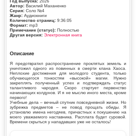
Год выпуска:
2026
Автор:
Василий Маханенко
Серия:
Соло №4
Жанр:
Аудиокниги
Количество страниц:
9:36:05
Формат:
mp3
Примечание (статус):
Полностью
Другая версия:
Электронная книга
Описание
Я предотвратил распространение проклятых земель и
уничтожил одного из повинных в смерти клана Хаоса.
Неплохие достижения для молодого студента, только
обучающегося тонкостям «высокой» магии. Нужно
закреплять полученный успех и подтверждать статус
талантливого чародея. Скоро стартует первенство
начинающих колдунов. И я не мыслю иного места, кроме
первого!
Учебные дела – вечный спутник повседневной жизни. Но
зубрежка предметов – не повод прощать обиды. Я
установлю имена негодяев, причастных к покушению на
моего уважаемого наставника. Расплата будет суровой.
Времени скрыться у нападавших уже не осталось!