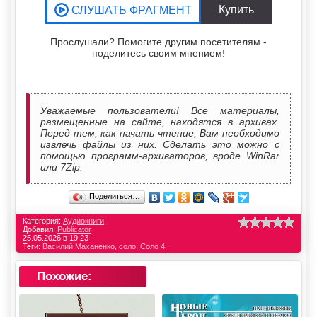
Прослушали? Помогите другим посетителям -
поделитесь своим мнением!
Уважаемые пользователи! Все материалы,
размещенные на сайте, находятся в архивах.
Перед тем, как начать чтение, Вам необходимо
извлечь файлы из них. Сделать это можно с
помощью программ-архиваторов, вроде WinRar
или 7Zip.
Поделиться…
Категория:
Аудиокниги
Добавил:
Publicator
25.05.2026 в 19:23
Теги:
Василий Маханенко
,
соло
,
Соло 4
Похожие: