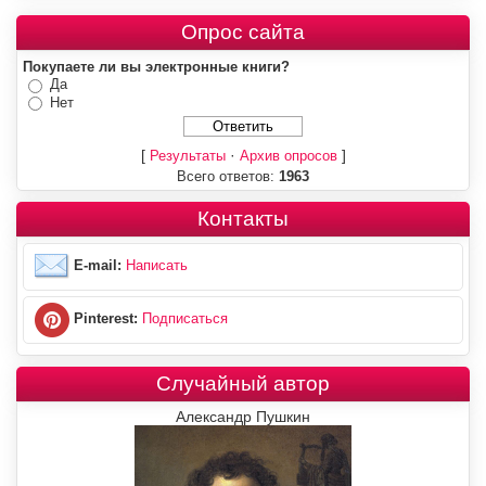
Опрос сайта
Покупаете ли вы электронные книги?
Да
Нет
[
·
]
Результаты
Архив опросов
Всего ответов:
1963
Контакты
E-mail:
Написать
Pinterest:
Подписаться
Случайный автор
Александр Пушкин