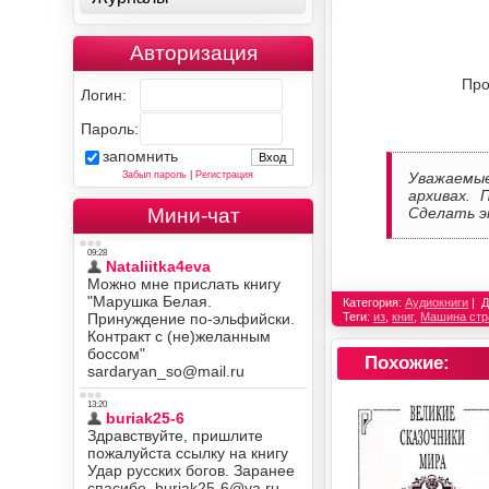
Авторизация
Про
Логин:
Пароль:
запомнить
Забыл пароль
|
Регистрация
Уважаемы
архивах. 
Мини-чат
Сделать э
Категория:
Аудиокниги
Д
Теги:
из
,
книг
,
Машина стр
Похожие: