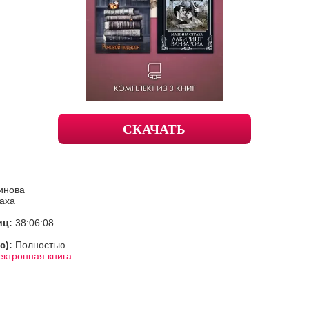
СКАЧАТЬ
инова
аха
иц:
38:06:08
с):
Полностью
ектронная книга