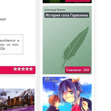
ием!
аходятся в
лы из них.
Zip.
Скачали: 152