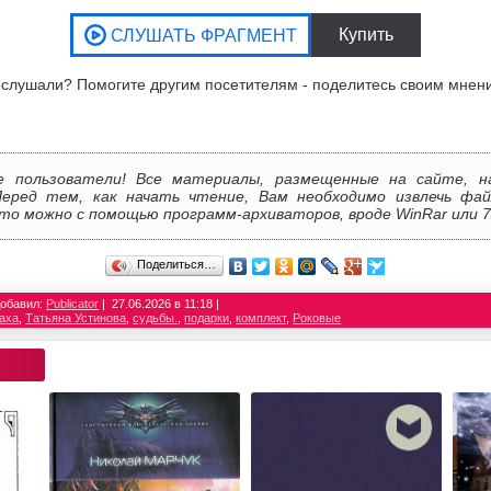
слушали? Помогите другим посетителям - поделитесь своим мнен
е пользователи! Все материалы, размещенные на сайте, н
Перед тем, как начать чтение, Вам необходимо извлечь фай
то можно с помощью программ-архиваторов, вроде WinRar или 7
Поделиться…
обавил:
Publicator
27.06.2026 в 11:18
аха
,
Татьяна Устинова
,
судьбы.
,
подарки
,
комплект
,
Роковые