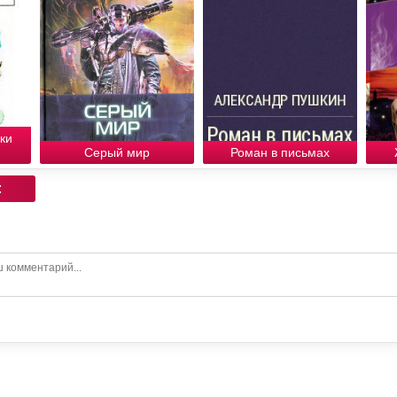
ки
Серый мир
Роман в письмах
: