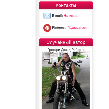
Контакты
E-mail:
Написать
Pinterest:
Подписаться
Случайный автор
Грегори Дэвид Робертс