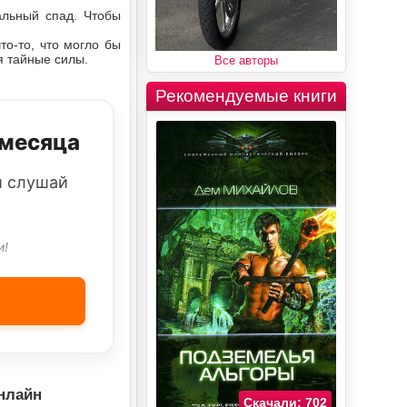
альный спад. Чтобы
то-то, что могло бы
я тайные силы.
Все авторы
Рекомендуемые книги
 месяца
и слушай
и!
онлайн
Скачали: 702