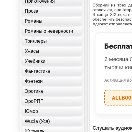
Приключения
Сборник из трёх д
отвлечься, она отпр
Проза
В конце XIX века в
обеспечить безопас
Романы
Адвокат отправляетс
Романы о неверности
Триллеры
Бесплат
Ужасы
2 месяца 
Учебники
тысячи кн
Фантастика
Активация во
Фэнтези
Эротика
ALLBOO
ЭроРПГ
Юмор
Wuxia (Уся)
Слушать аудиок
Журналы