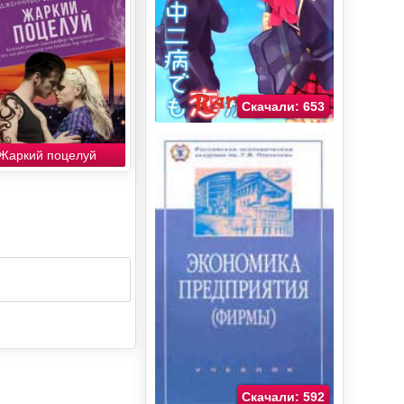
Скачали: 653
Жаркий поцелуй
Скачали: 592