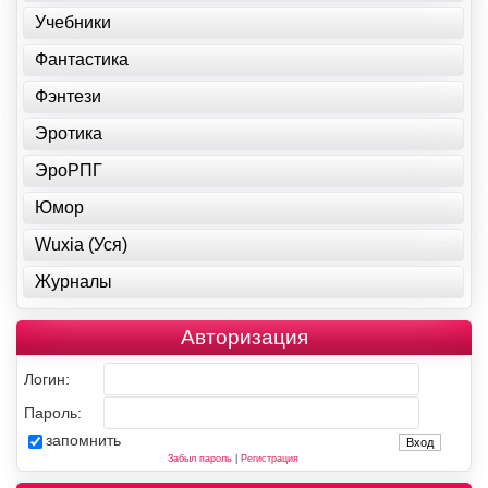
Учебники
Фантастика
Фэнтези
Эротика
ЭроРПГ
Юмор
Wuxia (Уся)
Журналы
Авторизация
Логин:
Пароль:
запомнить
Забыл пароль
|
Регистрация