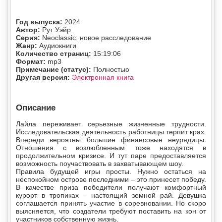
Год выпуска:
2024
Автор:
Рут Уэйр
Серия:
Neoclassic: новое расследование
Жанр:
Аудиокниги
Количество страниц:
15:19:06
Формат:
mp3
Примечание (статус):
Полностью
Другая версия:
Электронная книга
Описание
Лайла переживает серьезные жизненные трудности.
Исследовательская деятельность работницы терпит крах.
Впереди вероятны большие финансовые неурядицы.
Отношения с возлюбленным тоже находятся в
продолжительном кризисе. И тут паре предоставляется
возможность поучаствовать в захватывающем шоу.
Правила будущей игры просты. Нужно остаться на
неспокойном острове последними – это принесет победу.
В качестве приза победители получают комфортный
курорт в тропиках – настоящий земной рай. Девушка
соглашается принять участие в соревновании. Но скоро
выясняется, что создатели требуют поставить на кон от
участников собственную жизнь.