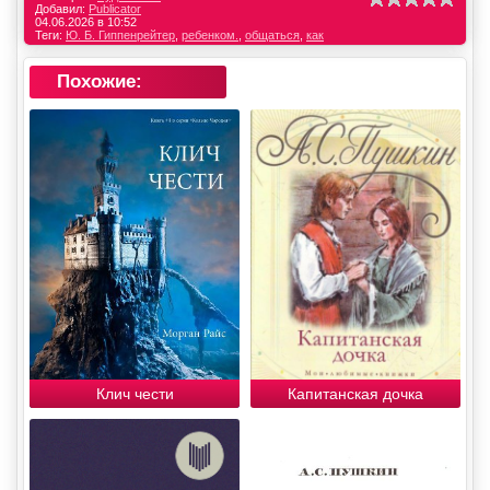
Добавил:
Publicator
04.06.2026 в 10:52
Теги:
Ю. Б. Гиппенрейтер
,
ребенком.
,
общаться
,
как
Похожие:
Клич чести
Капитанская дочка