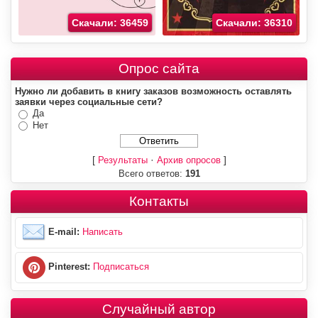
Скачали: 36459
Скачали: 36310
Опрос сайта
Нужно ли добавить в книгу заказов возможность оставлять
заявки через социальные сети?
Да
Нет
[
·
]
Результаты
Архив опросов
Всего ответов:
191
Контакты
E-mail:
Написать
Pinterest:
Подписаться
Случайный автор