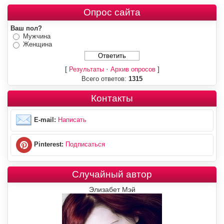
Опрос сайта
Ваш пол?
Мужчина
Женщина
[
·
]
Результаты
Архив опросов
Всего ответов:
1315
Контакты
E-mail:
Написать
Pinterest:
Подписаться
Случайный автор
Элизабет Мэй