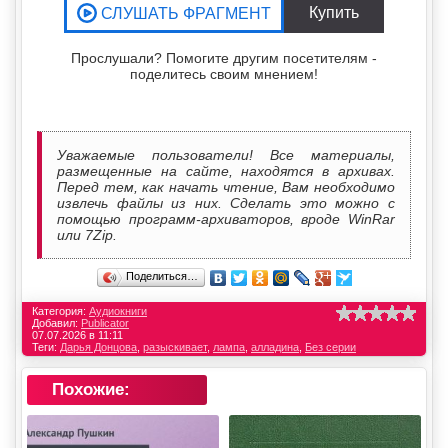
Прослушали? Помогите другим посетителям -
поделитесь своим мнением!
Уважаемые пользователи! Все материалы,
размещенные на сайте, находятся в архивах.
Перед тем, как начать чтение, Вам необходимо
извлечь файлы из них. Сделать это можно с
помощью программ-архиваторов, вроде WinRar
или 7Zip.
Поделиться…
Категория:
Аудиокниги
Добавил:
Publicator
07.07.2026 в 11:11
Теги:
Дарья Донцова
,
разыскивает
,
лампа
,
алладина
,
Без серии
Похожие: