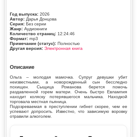
Год выпуска:
2026
Автор:
Дарья Донцова
Серия:
Без серии
Жанр:
Аудиокниги
Количество страниц:
12:24:46
Формат:
mp3
Примечание (статус):
Полностью
Другая версия:
Электронная книга
Описание
Ольга – молодая мамочка. Супруг девушки убит
неизвестными, а новорожденный сын бесследно
похищен. Сыщица Романова берется помочь
раздавленной горем матери. Очень быстро Евлампия
находит коляску потерявшегося мальчика. Находкой
торговала местная пьяница.
Подозреваемая в преступлении гибнет скорее, чем ее
успевают допросить. Известно, что зависимую воровку
отравили алкоголем.