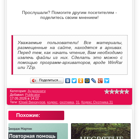
Прослушали? Помогите другим посетителям -
поделитесь своим мнением!
Уважаемые пользователи! Все материалы,
размещенные на сайте, находятся в архивах.
Перед тем, как начать чтение, Вам необходимо
извлечь файлы из них. Сделать это можно с
помощью программ-архиваторов, вроде WinRar
или 7Zip.
Поделиться…
Категория:
Аудиокниги
Добавил:
Publicator
17.05.2026 в 14:22
Теги:
Юрий Винокуров
,
кодекс
,
охотника
,
31
,
Кодекс Охотника 31
Похожие: