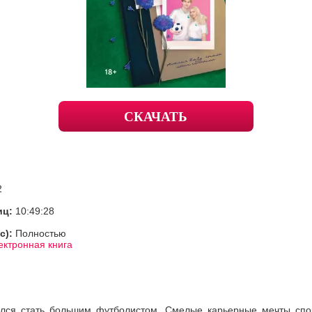
СКАЧАТЬ
2
иц:
10:49:28
с):
Полностью
ектронная книга
лся стать большим футболистом. Смелые карьерные мечты спо