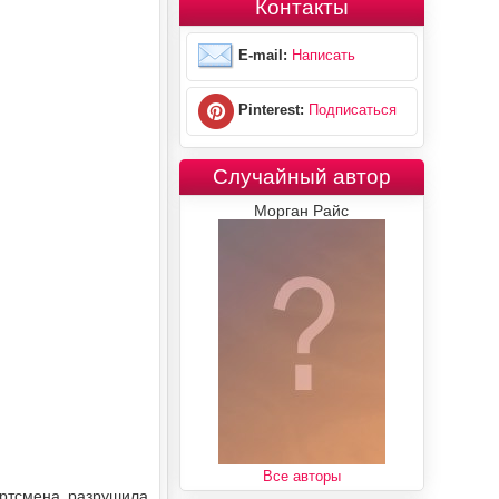
Контакты
E-mail:
Написать
Pinterest:
Подписаться
Случайный автор
Морган Райс
Все авторы
ртсмена разрушила