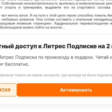
. Собственная неосмотрительность вылилась в нежелательные ре
т спорта и тренировок, выдавили его из стартового состава
– вот мечта изгоя. И на пути к этой цели герою способна помочь А
х любовных романов. Она готова составить с опальным нападающ
бразцовым книжным «принцем». Кардинальное перевоплощение 
и болельщиков можно пойти на многое…
ный доступ к Литрес Подписке на 2
Литрес Подписки по промокоду в подарок. Читай 
иг бесплатно.
зможна только на новом аккаунте, где прежде не было подписк
KS60
Активировать