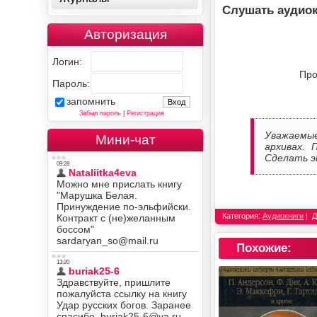
Слушать аудиок
Авторизация
Логин:
Про
Пароль:
запомнить
Забыл пароль
|
Регистрация
Уважаемы
Мини-чат
архивах. 
Сделать э
Категория:
Аудиокниги
Д
Похожие: