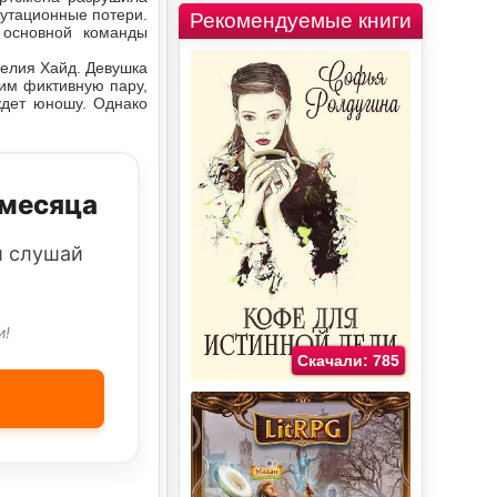
путационные потери.
Рекомендуемые книги
 основной команды
мелия Хайд. Девушка
им фиктивную пару,
ждет юношу. Однако
 месяца
и слушай
и!
Скачали: 785