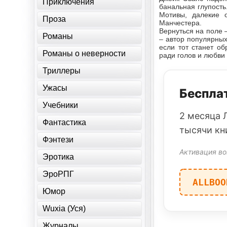
Приключения
банальная глупость
Мотивы, далекие о
Проза
Манчестера.
Вернуться на поле 
Романы
– автор популярны
если тот станет о
Романы о неверности
ради голов и любв
Триллеры
Ужасы
Бесплат
Учебники
2 месяца 
Фантастика
тысячи кн
Фэнтези
Активация во
Эротика
ЭроРПГ
ALLBOO
Юмор
Wuxia (Уся)
Журналы