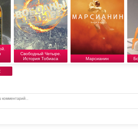
ой.
я
Свободный Четыре.
История Тобиаса
Марсианин
Б
: