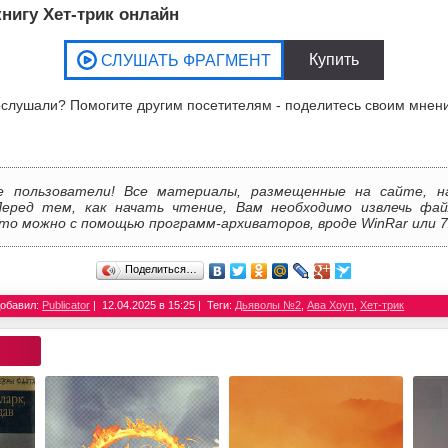
нигу Хет-трик онлайн
слушали? Помогите другим посетителям - поделитесь своим мнен
е пользователи! Все материалы, размещенные на сайте, н
Перед тем, как начать чтение, Вам необходимо извлечь фай
то можно с помощью программ-архиваторов, вроде WinRar или 7
Поделиться…
обавил:
Publicator
12.04.2025 в 15:25
Теги:
Дьяволы №2
,
Ава Хоуп
,
Хет-трик