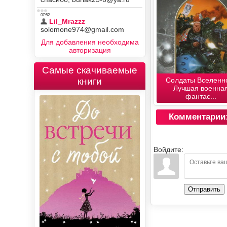
Для добавления необходима
авторизация
Самые скачиваемые
Солдаты Вселенн
книги
Лучшая военна
фантас...
Комментарии
Войдите:
Отправить