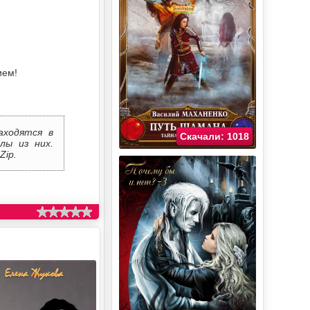
ием!
аходятся в
Скачали: 1018
лы из них.
Zip.