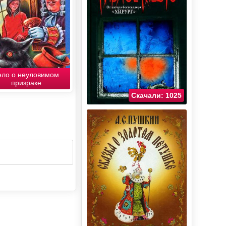
ело о неуловимом
призраке
Скачали: 1025