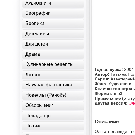
Аудиокниги
Биографии
Боевики
Детективы
Для детей
Драма
Кулинарные рецепты
Год выпуска:
2004
Автор:
Татьяна По
Литрпг
Серия:
Авантюрный 
Жанр:
Аудиокниги
Научная фантастика
Количество стран
Формат:
mp3
Новеллы (Ранобэ)
Примечание (стату
Другая версия:
Эл
Обзоры книг
Попаданцы
Описание
Поэзия
Ольга ненавидит п