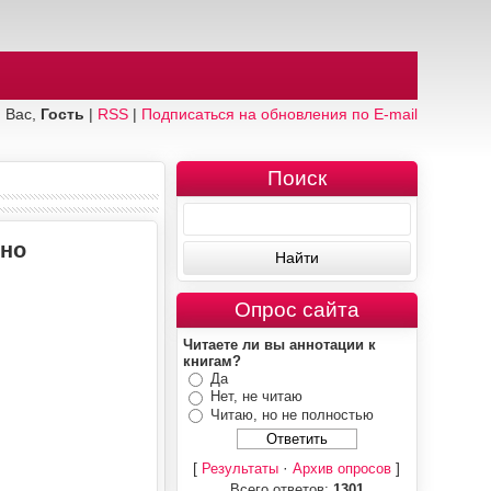
 Вас,
Гость
|
RSS
|
Подписаться на обновления по E-mail
Поиск
тно
Опрос сайта
Читаете ли вы аннотации к
книгам?
Да
Нет, не читаю
Читаю, но не полностью
[
·
]
Результаты
Архив опросов
Всего ответов:
1301