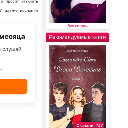
 и просит отыскать
 И жуткие послания
Все авторы
 месяца
Рекомендуемые книги
и слушай
и!
Скачали: 727