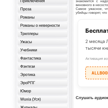
Приключения
знакомится с надо
виновного в несост
Самое ужасное, чт
Проза
убийцы говорят, что
Романы
Романы о неверности
Бесплат
Триллеры
2 месяца 
Ужасы
тысячи кн
Учебники
Фантастика
Активация во
Фэнтези
ALLBOO
Эротика
ЭроРПГ
Юмор
Слушать аудиок
Wuxia (Уся)
Журналы