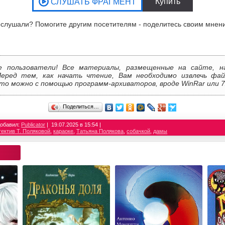
слушали? Помогите другим посетителям - поделитесь своим мнен
е пользователи! Все материалы, размещенные на сайте, н
Перед тем, как начать чтение, Вам необходимо извлечь фай
то можно с помощью программ-архиваторов, вроде WinRar или 7
Поделиться…
обавил:
Publicator
19.07.2025 в 15:54
ектив Т. Поляковой
,
караоке
,
Татьяна Полякова
,
собачкой
,
дамы