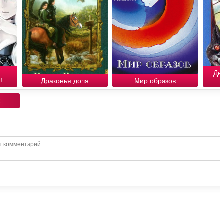
Д
!
Драконья доля
Мир образов
: