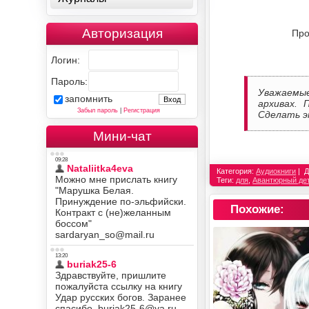
Авторизация
Про
Логин:
Пароль:
Уважаемы
запомнить
архивах. 
Забыл пароль
|
Регистрация
Сделать э
Мини-чат
Категория:
Аудиокниги
Д
Теги:
для
,
Авантюрный дет
Похожие: