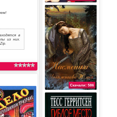
ием!
аходятся в
лы из них.
Zip.
Скачали: 586