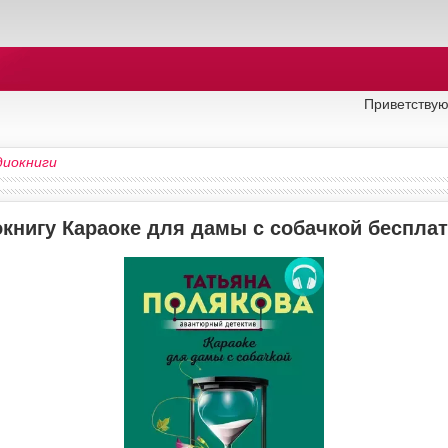
Приветствую
диокниги
окнигу Караоке для дамы с собачкой беспла