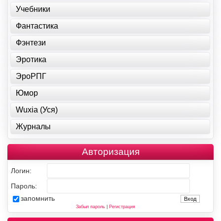
Учебники
Фантастика
Фэнтези
Эротика
ЭроРПГ
Юмор
Wuxia (Уся)
Журналы
Авторизация
Логин:
Пароль:
запомнить
Забыл пароль
|
Регистрация