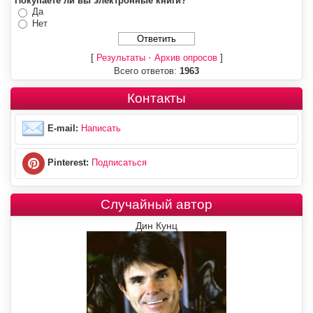
Покупаете ли вы электронные книги?
Да
Нет
[
·
]
Результаты
Архив опросов
Всего ответов:
1963
Контакты
E-mail:
Написать
Pinterest:
Подписаться
Случайный автор
Дин Кунц