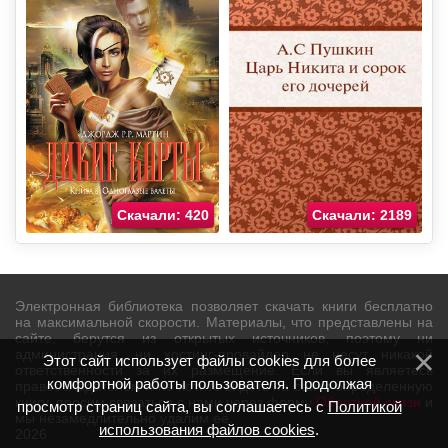
Скачали: 420
Скачали: 2189
Электронная библиотека позволяет скачать книги бесплатно
на максимальной скорости. Материалы, что представлены на
сайте, берутся из открытых источников, поэтому ни
администрация, ни хостинг-провайдер не несут никакой
Этот сайт использует файлы cookies для более
ответственности за их размещение. Если вы являетесь
комфортной работы пользователя. Продолжая
правообладателем и не хотите видеть на сайте определенную
книгу, просим связаться с нами через форму
Обратной связи
и
просмотр страниц сайта, вы соглашаетесь с
Политикой
мы незамедлительно удалим её.
использования файлов cookies
.
2026