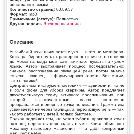
иностранные языки
Количество страниц:
00:59:37
Формат:
mp3
Примечание (статус):
Полностью
Другая версия:
Электронная книга
Описание
Английский язык начинается с уха — и это не метафора.
Книга разбирает путь от растерянного «ничего не понял»
до момента, когда мозг сам начинает думать на чужом
языке. Автор выстраивает процесс последовательно:
сначала распознавание звучащей речи, потом анализ
смысла, наконец — формулировка ответа. Без магии,
зато с логикой.
Центральный инструмент методики — аудиокниги, но не
в роли фона для уборки квартиры. Автор предлагает
двухступенчатую схему активного прослушивания, при
которой высокочастотные слова постепенно
превращаются в опорные точки понимания. Грамматика
усваивается не через таблицы, а через живую речь — так,
как это работает у детей, только быстрее.
Подход подойдёт тем, кто устал зубрить правила и хочет
наконец перестать переводить в уме. Книга объясняет
механику языкового мышления — и даёт конкретный
маршрут к нему.