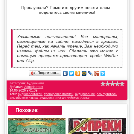
Прослушали? Помогите другим посетителям -
поделитесь своим мнением!
Уважаемые пользователи! Все материалы,
размещенные на сайте, находятся в архивах.
Перед тем, как начать чтение, Вам необходимо
извлечь файлы из них. Сделать это можно с
помощью программ-архиваторов, вроде WinRar
или 7Zip.
Поделиться…
Категория:
Аудиокниги
Добавил:
Administrator
14.06.2026 в 01:39
Теги:
аудиоспектакли
,
тренировка памяти
,
аудирование
,
самоучитель
английского языка
,
аудиокниги на английском языке
Похожие: