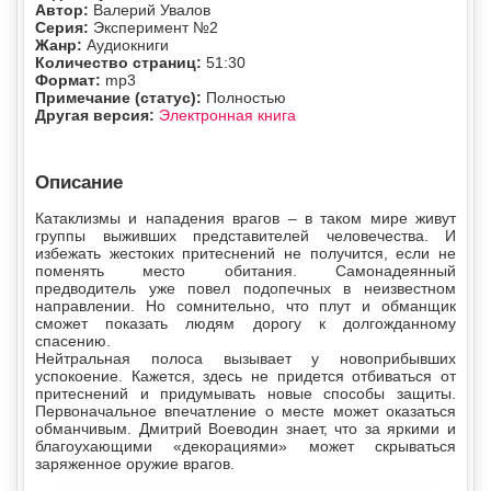
Автор:
Валерий Увалов
Серия:
Эксперимент №2
Жанр:
Аудиокниги
Количество страниц:
51:30
Формат:
mp3
Примечание (статус):
Полностью
Другая версия:
Электронная книга
Описание
Катаклизмы и нападения врагов – в таком мире живут
группы выживших представителей человечества. И
избежать жестоких притеснений не получится, если не
поменять место обитания. Самонадеянный
предводитель уже повел подопечных в неизвестном
направлении. Но сомнительно, что плут и обманщик
сможет показать людям дорогу к долгожданному
спасению.
Нейтральная полоса вызывает у новоприбывших
успокоение. Кажется, здесь не придется отбиваться от
притеснений и придумывать новые способы защиты.
Первоначальное впечатление о месте может оказаться
обманчивым. Дмитрий Воеводин знает, что за яркими и
благоухающими «декорациями» может скрываться
заряженное оружие врагов.