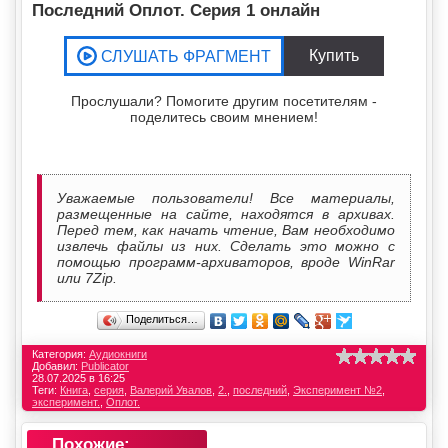
Последний Оплот. Серия 1 онлайн
Прослушали? Помогите другим посетителям -
поделитесь своим мнением!
Уважаемые пользователи! Все материалы,
размещенные на сайте, находятся в архивах.
Перед тем, как начать чтение, Вам необходимо
извлечь файлы из них. Сделать это можно с
помощью программ-архиваторов, вроде WinRar
или 7Zip.
Поделиться…
Категория:
Аудиокниги
Добавил:
Publicator
28.07.2025 в 16:25
Теги:
Книга
,
серия
,
Валерий Увалов
,
2.
,
последний
,
Эксперимент №2
,
эксперимент.
,
Оплот.
Похожие: