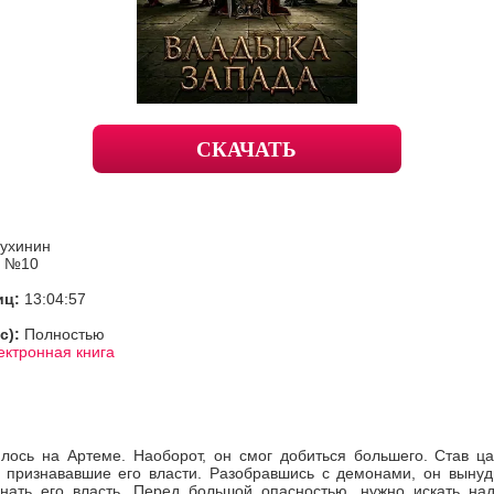
СКАЧАТЬ
ухинин
м №10
иц:
13:04:57
с):
Полностью
ектронная книга
илось на Артеме. Наоборот, он смог добиться большего. Став ца
 признававшие его власти. Разобравшись с демонами, он вынуд
нать его власть. Перед большой опасностью, нужно искать на