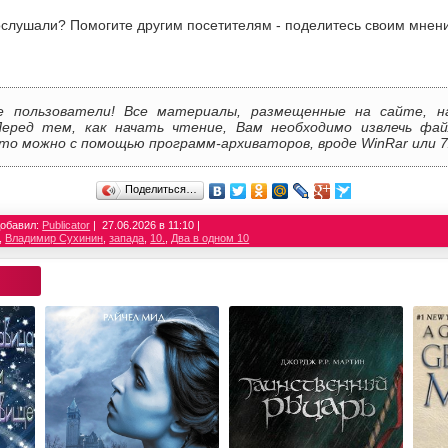
слушали? Помогите другим посетителям - поделитесь своим мнен
е пользователи! Все материалы, размещенные на сайте, н
Перед тем, как начать чтение, Вам необходимо извлечь фай
то можно с помощью программ-архиваторов, вроде WinRar или 7
Поделиться…
обавил:
Publicator
27.06.2026 в 11:10
,
Владимир Сухинин
,
запада
,
10.
,
Два в одном 10