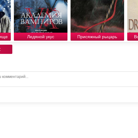
вище
Ледяной укус
Присяжный рыцарь
В
: