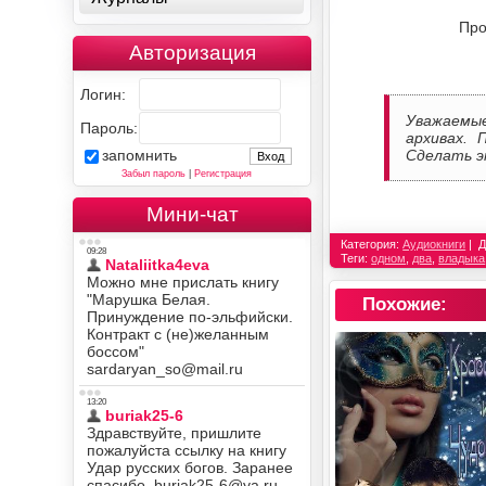
Про
Авторизация
Логин:
Уважаемы
Пароль:
архивах. 
Сделать э
запомнить
Забыл пароль
|
Регистрация
Мини-чат
Категория:
Аудиокниги
Д
Теги:
одном
,
два
,
владыка
Похожие: