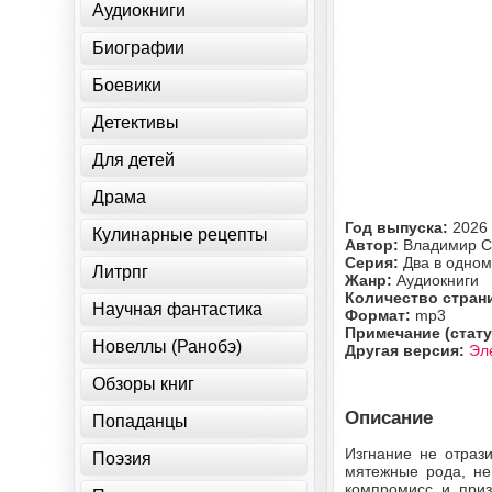
Аудиокниги
Биографии
Боевики
Детективы
Для детей
Драма
Год выпуска:
2026
Кулинарные рецепты
Автор:
Владимир С
Серия:
Два в одно
Литрпг
Жанр:
Аудиокниги
Количество стран
Научная фантастика
Формат:
mp3
Примечание (стату
Новеллы (Ранобэ)
Другая версия:
Эл
Обзоры книг
Описание
Попаданцы
Изгнание не отраз
Поэзия
мятежные рода, не
компромисс и приз