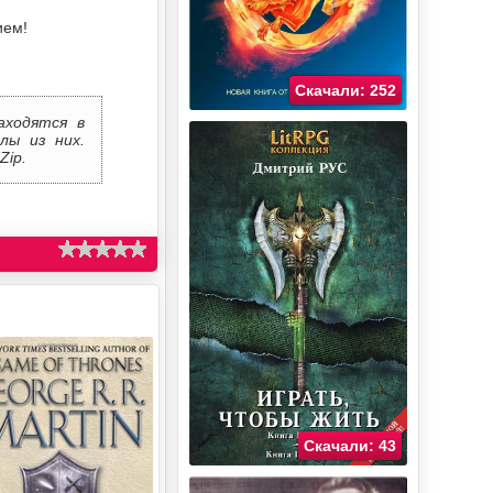
ием!
Скачали: 252
аходятся в
лы из них.
Zip.
Скачали: 43