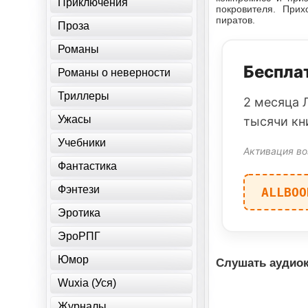
Приключения
покровителя. Прих
пиратов.
Проза
Романы
Бесплат
Романы о неверности
Триллеры
2 месяца 
Ужасы
тысячи кн
Учебники
Активация во
Фантастика
Фэнтези
ALLBOO
Эротика
ЭроРПГ
Юмор
Слушать аудиок
Wuxia (Уся)
Журналы