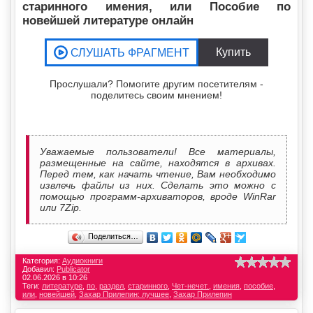
старинного имения, или Пособие по
новейшей литературе онлайн
Прослушали? Помогите другим посетителям -
поделитесь своим мнением!
Уважаемые пользователи! Все материалы,
размещенные на сайте, находятся в архивах.
Перед тем, как начать чтение, Вам необходимо
извлечь файлы из них. Сделать это можно с
помощью программ-архиваторов, вроде WinRar
или 7Zip.
Поделиться…
Категория:
Аудиокниги
Добавил:
Publicator
02.06.2026 в 10:26
Теги:
литературе
,
по
,
раздел
,
старинного
,
Чет-нечет.
,
имения
,
пособие
,
или
,
новейшей
,
Захар Прилепин: лучшее
,
Захар Прилепин