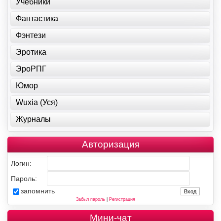
Учебники
Фантастика
Фэнтези
Эротика
ЭроРПГ
Юмор
Wuxia (Уся)
Журналы
Авторизация
Логин:
Пароль:
запомнить
Забыл пароль
|
Регистрация
Мини-чат