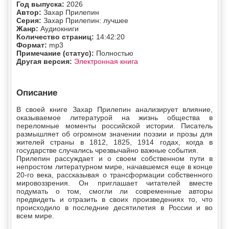
Год выпуска:
2026
Автор:
Захар Прилепин
Серия:
Захар Прилепин: лучшее
Жанр:
Аудиокниги
Количество страниц:
14:42:20
Формат:
mp3
Примечание (статус):
Полностью
Другая версия:
Электронная книга
Описание
В своей книге Захар Прилепин анализирует влияние,
оказываемое литературой на жизнь общества в
переломные моменты российской истории. Писатель
размышляет об огромном значении поэзии и прозы для
жителей страны в 1812, 1825, 1914 годах, когда в
государстве случались чрезвычайно важные события.
Прилепин рассуждает и о своем собственном пути в
непростом литературном мире, начавшемся еще в конце
20-го века, рассказывая о трансформации собственного
мировоззрения. Он приглашает читателей вместе
подумать о том, смогли ли современные авторы
предвидеть и отразить в своих произведениях то, что
происходило в последние десятилетия в России и во
всем мире.