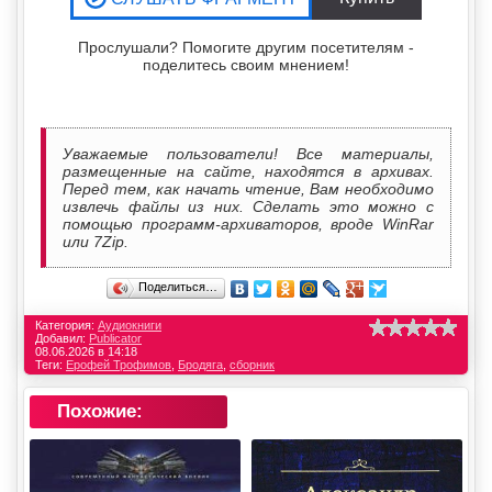
Прослушали? Помогите другим посетителям -
поделитесь своим мнением!
Уважаемые пользователи! Все материалы,
размещенные на сайте, находятся в архивах.
Перед тем, как начать чтение, Вам необходимо
извлечь файлы из них. Сделать это можно с
помощью программ-архиваторов, вроде WinRar
или 7Zip.
Поделиться…
Категория:
Аудиокниги
Добавил:
Publicator
08.06.2026 в 14:18
Теги:
Ерофей Трофимов
,
Бродяга
,
сборник
Похожие: