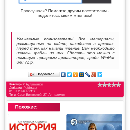
Прослушали? Помогите другим посетителям -
поделитесь своим мнением!
Уважаемые пользователи! Все материалы,
размещенные на сайте, находятся в архивах.
Перед тем, как начать чтение, Вам необходимо
извлечь файлы из них. Сделать это можно с
помощью программ-архиваторов, вроде WinRar
или 7Zip.
Поделиться…
Категория:
Аудиокниги
Добавил:
Publicator
01.07.2026 в 23:06
Теги:
Серж Винтеркей
,
27
,
Антидемон
Похожие: