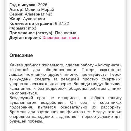
Год выпуска:
2026
Автор:
Медина Мирай
Серия:
Альтернат №3
Жанр:
Аудиокниги
Количество страниц:
6:37:22
Формат:
mp3
Примечание (статус):
Полностью
Другая версия:
Электронная книга
Описание
Хантер добился желаемого, сделав работу «Альтерната»
известной для общественности. Потеря скрытности
лишает компанию друзей многих преимуществ. Герои
вынуждены следить за реакцией простых смертных,
упорно завоевывать их доверие. Впереди грядут большие
испытания, и без поддержки общества ребятам с ними
не справиться.
Вездесущий враг не испарился, а избрал тактику
«удаленного» воздействия. Он сеет в соратниках
подозрения, пытается основательно их рассорить.
Времени для внутренних конфликтов нет. Недруг готовит
очередное нападение… Единство – первое условие для
будущей победы.