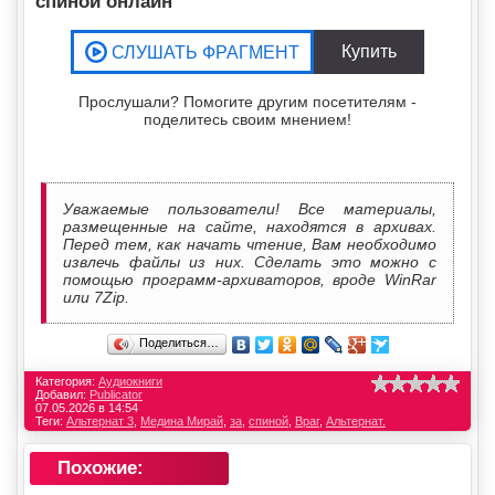
спиной онлайн
Прослушали? Помогите другим посетителям -
поделитесь своим мнением!
Уважаемые пользователи! Все материалы,
размещенные на сайте, находятся в архивах.
Перед тем, как начать чтение, Вам необходимо
извлечь файлы из них. Сделать это можно с
помощью программ-архиваторов, вроде WinRar
или 7Zip.
Поделиться…
Категория:
Аудиокниги
Добавил:
Publicator
07.05.2026 в 14:54
Теги:
Альтернат 3
,
Медина Мирай
,
за
,
спиной
,
Враг
,
Альтернат.
Похожие: