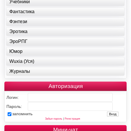
Учебники
Фантастика
Фэнтези
Эротика
ЭроРПГ
Юмор
Wuxia (Уся)
Журналы
Авторизация
Логин:
Пароль:
запомнить
Забыл пароль
|
Регистрация
Мини-чат