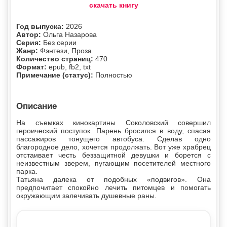
скачать книгу
Год выпуска:
2026
Автор:
Ольга Назарова
Серия:
Без серии
Жанр:
Фэнтези, Проза
Количество страниц:
470
Формат:
epub, fb2, txt
Примечание (статус):
Полностью
Описание
На съемках кинокартины Соколовский совершил
героический поступок. Парень бросился в воду, спасая
пассажиров тонущего автобуса. Сделав одно
благородное дело, хочется продолжать. Вот уже храбрец
отстаивает честь беззащитной девушки и борется с
неизвестным зверем, пугающим посетителей местного
парка.
Татьяна далека от подобных «подвигов». Она
предпочитает спокойно лечить питомцев и помогать
окружающим залечивать душевные раны.