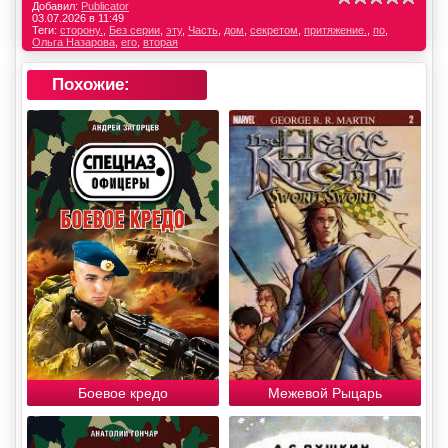
Добавил:
Publicator
03.07.2026 в 11:49
Теги:
сторону.
,
Без серии
,
эту
,
Часть
,
дом
,
секретом
,
притяжение.
,
по
,
Ольга Назарова
,
его
,
вторая
Похожие:
Боевое кредо
Межевой Рыцарь