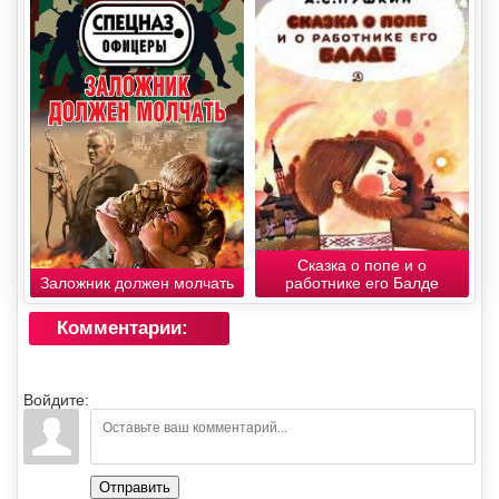
Сказка о попе и о
Заложник должен молчать
работнике его Балде
Комментарии:
Войдите:
Отправить