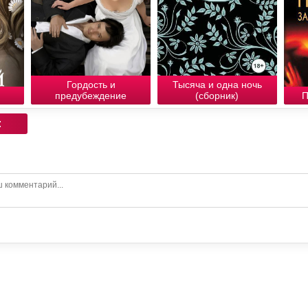
Гордость и
Тысяча и одна ночь
предубеждение
(сборник)
П
: