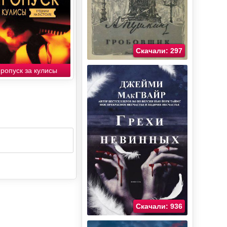
Скачали: 297
ропуск за кулисы
Скачали: 936