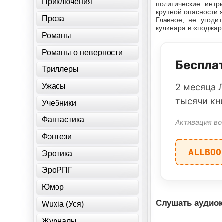
Приключения
политические интр
крупной опасности я
Проза
Главное, не угоди
кулинара в «поджар
Романы
Романы о неверности
Бесплат
Триллеры
Ужасы
2 месяца 
тысячи кн
Учебники
Фантастика
Активация во
Фэнтези
ALLBOO
Эротика
ЭроРПГ
Юмор
Слушать аудиок
Wuxia (Уся)
Журналы