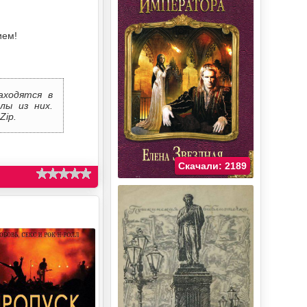
ием!
аходятся в
лы из них.
Zip.
Скачали: 2189