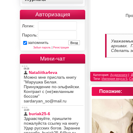
Авторизация
Про
Логин:
Пароль:
Уважаемы
запомнить
архивах. 
Забыл пароль
|
Регистрация
Сделать э
Мини-чат
Категория:
Аудиокниги
Д
Теги:
Империя вкуса 5
,
Се
Похожие: