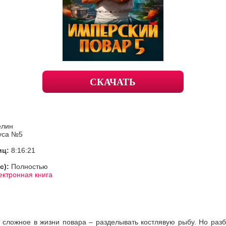
СКАЧАТЬ
елин
уса №5
иц:
8:16:21
с):
Полностью
ектронная книга
 сложное в жизни повара – разделывать костлявую рыбу. Но раз