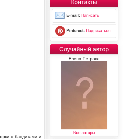
Контакты
E-mail:
Написать
Pinterest:
Подписаться
Случайный автор
Елена Петрова
Все авторы
борки с бандитами и