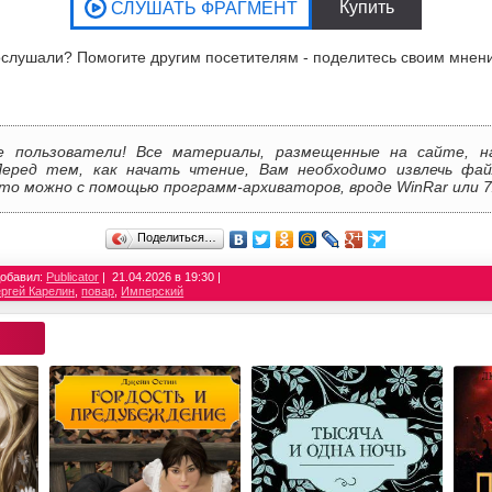
слушали? Помогите другим посетителям - поделитесь своим мнен
е пользователи! Все материалы, размещенные на сайте, н
Перед тем, как начать чтение, Вам необходимо извлечь фай
то можно с помощью программ-архиваторов, вроде WinRar или 7
Поделиться…
обавил:
Publicator
21.04.2026 в 19:30
ргей Карелин
,
повар
,
Имперский