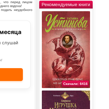
я, что перед лицом
Рекомендуемые книги
днего вздоха!
 подать неудобного
 месяца
и слушай
и!
Скачали: 6416