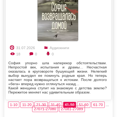
31.07.2026
Аудиокниги
18
0
0
София упорно шла наперекор обстоятельствам.
Непростой век, испытания и драмы… Несчастная
оказалась в круговороте бушующей жизни. Нелегкий
выбор вынудил ее покинуть родные края. Но теперь
настает пора возвращаться к истокам. После долгого
«бега» вперед нужно оглянуться назад…
Какой женщина ступит на знакомую с детства землю?
Пережитое меняет нас удивительным образом.
1-10
11-20
21-30
31-40
41-50
51-60
61-70
...
27071-27080
27081-27089