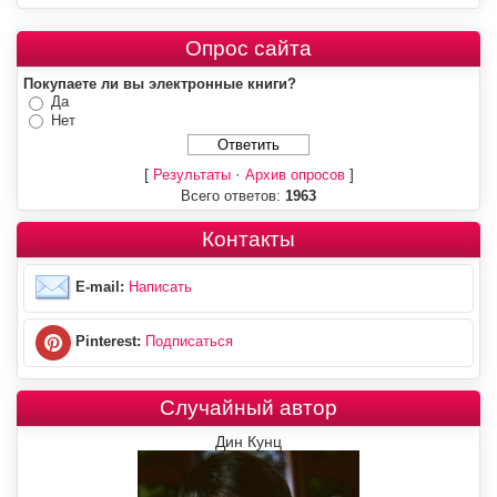
Опрос сайта
Покупаете ли вы электронные книги?
Да
Нет
[
·
]
Результаты
Архив опросов
Всего ответов:
1963
Контакты
E-mail:
Написать
Pinterest:
Подписаться
Случайный автор
Дин Кунц