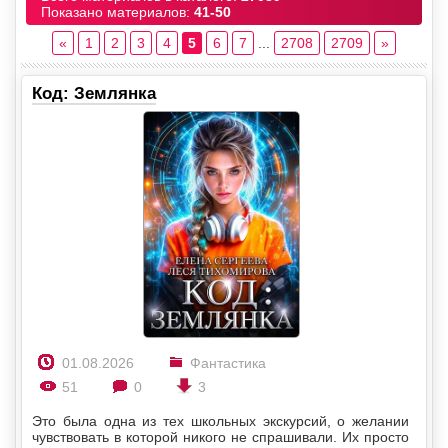
Показано материалов:
41-50
«
1
2
3
4
5
6
7
...
2708
2709
»
Код: Землянка
01.08.2026
Фантастика
51
0
3
Это была одна из тех школьных экскурсий, о желании
чувствовать в которой никого не спрашивали. Их просто