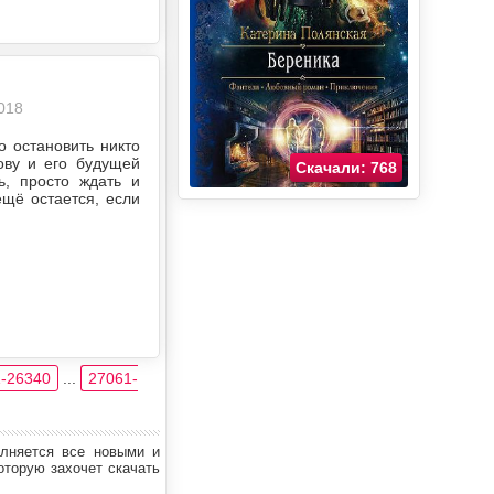
018
о остановить никто
ову и его будущей
Скачали: 768
ь, просто ждать и
ещё остается, если
-26340
...
27061-
олняется все новыми и
оторую захочет скачать