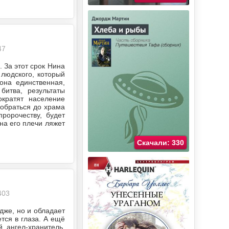
47
 За этот срок Нина
 людского, который
она единственная,
битва, результаты
ократят население
добраться до храма
ророчеству, будет
на его плечи ляжет
Скачали: 330
403
дже, но и обладает
тся в глаза. А ещё
 ангел-хранитель,