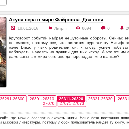
Акула пера в мире Файролла. Два огня
18.01.2016
Литрпг
8094
0
2
Круговорот событий набрал нешуточные обороты. Сейчас ег
не сможет, поэтому все, что остается журналисту Никифор
жене Вике, у чьих родителей он, к слову, успел побыват
наблюдать, надеясь на лучший для них исход. А что же им 
даже сильным мира сего иногда перепадает «по шапке»?
26291-26300
26301-26310
26311-26320
26321-26330
26331
27070
27071-27073
сайт, где можно бесплатно скачать книги. Наша база постоянно поп
 мировой литературы, поэтому любой пользователь найдет ту книгу, к