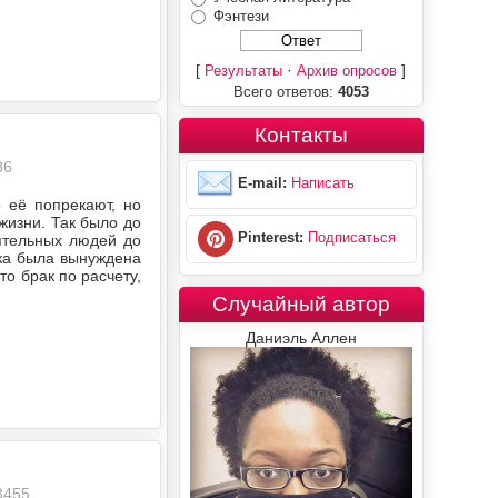
Фэнтези
[
·
]
Результаты
Архив опросов
Всего ответов:
4053
Контакты
86
E-mail:
Написать
 её попрекают, но
жизни. Так было до
Pinterest:
Подписаться
ятельных людей до
шка была вынуждена
то брак по расчету,
Случайный автор
Даниэль Аллен
3455