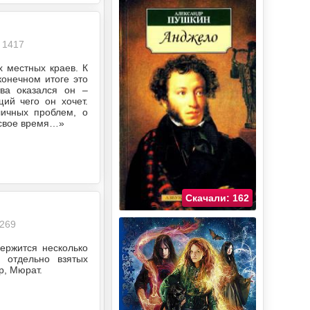
1417
х местных краев. К
конечном итоге это
ва оказался он –
ий чего он хочет.
личных проблем, о
 свое время…»
Скачали: 162
269
ержится несколько
 отдельно взятых
р, Мюрат.