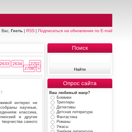
 Вас,
Гость
|
RSS
|
Подписаться на обновления по E-mail
Поиск
2633
2634
...
2707
2708
»
Опрос сайта
57
Ваш любимый жанр?
Боевики
Триллеры
 живой интерес не
Детективы
 собраны научные,
едениям классика,
Детская литература
елинский и другие
Фантастика
 творчества самого
Романы
Ужасы
Учебная литература