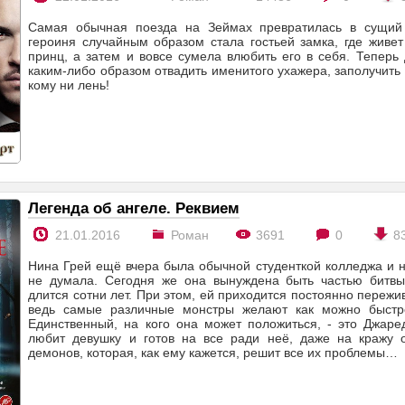
Самая обычная поезда на Зеймах превратилась в сущий
героиня случайным образом стала гостьей замка, где живе
принц, а затем и вовсе сумела влюбить его в себя. Теперь
каким-либо образом отвадить именитого ухажера, заполучить к
кому ни лень!
Легенда об ангеле. Реквием
21.01.2016
Роман
3691
0
8
Нина Грей ещё вчера была обычной студенткой колледжа и 
не думала. Сегодня же она вынуждена быть частью битвы
длится сотни лет. При этом, ей приходится постоянно пережив
ведь самые различные монстры желают как можно быстре
Единственный, на кого она может положиться, - это Джаре
любит девушку и готов на все ради неё, даже на кражу 
демонов, которая, как ему кажется, решит все их проблемы…