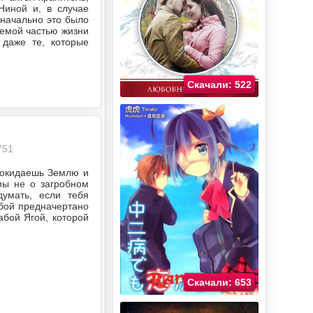
Ниной и, в случае
значально это было
лемой частью жизни
 даже те, которые
Скачали: 522
751
 покидаешь Землю и
мы не о загробном
умать, если тебя
ьбой предначертано
абой Ягой, которой
Скачали: 653