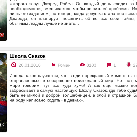
которого зовут Джаред Райел. Он каждый день следит за 
необходимости, вмешивается, чтобы решить её проблемы. И
лишь его заданием, но теперь, когда девушка стала неотъем
Джареда, он планирует посвятить её во все свои тайны,
обычным людям лучше не знать…
Школа Сказок
20.01.2016
Роман
8183
1
2
Иногда такое случается, что в один прекрасный момент ты
отправляешься в совершенно неизведанный мир. Нет-нет, 
мире говорим, тут все куда хуже! А как ещё можно под
забрасывает в самую настоящую Школу Сказок, где тебе суд
быть не милой и доброй волшебницей, а злой и страшной Б
на роду написано ходить «в девках».