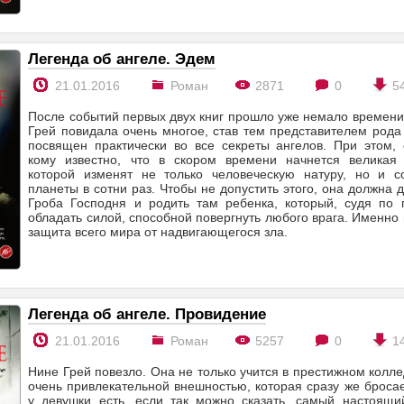
Легенда об ангеле. Эдем
21.01.2016
Роман
2871
0
5
После событий первых двух книг прошло уже немало времени.
Грей повидала очень многое, став тем представителем рода
посвящен практически во все секреты ангелов. При этом, 
кому известно, что в скором времени начнется великая 
которой изменят не только человеческую натуру, но и с
планеты в сотни раз. Чтобы не допустить этого, она должна 
Гроба Господня и родить там ребенка, который, судя по п
обладать силой, способной повергнуть любого врага. Именно 
защита всего мира от надвигающегося зла.
Легенда об ангеле. Провидение
21.01.2016
Роман
5257
0
1
Нине Грей повезло. Она не только учится в престижном колле
очень привлекательной внешностью, которая сразу же бросае
у девушки есть, если так можно сказать, самый настоящий