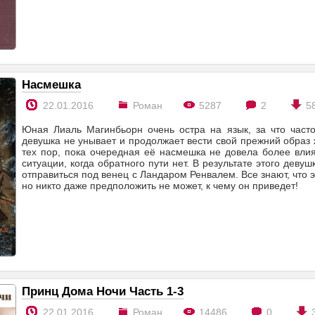
Насмешка
22.01.2016
Роман
5287
2
5
Юная Лиаль Магинбьорн очень остра на язык, за что часто
девушка не унывает и продолжает вести свой прежний образ 
тех пор, пока очередная её насмешка не довела более вли
ситуации, когда обратного пути нет. В результате этого деву
отправиться под венец с Ландаром Ренвалем. Все знают, что э
но никто даже предположить не может, к чему он приведет!
Принц Дома Ночи Часть 1-3
22.01.2016
Роман
14486
0