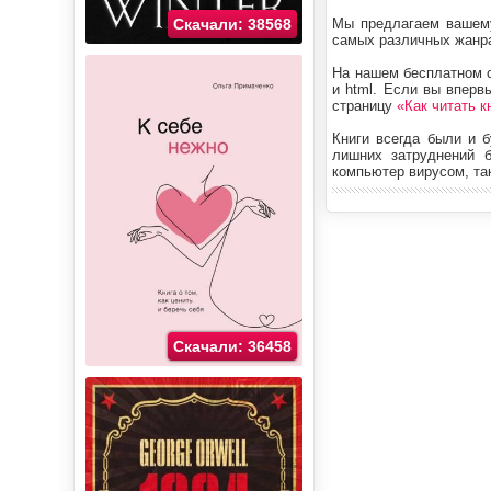
Мы предлагаем вашему
Скачали: 38568
самых различных жанра
На нашем бесплатном са
и html. Если вы вперв
страницу
«Как читать к
Книги всегда были и 
лишних затруднений б
компьютер вирусом, так
Скачали: 36458