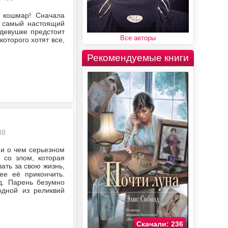
 кошмар! Сначала
т самый настоящий
 девушке предстоит
Все авторы
оторого хотят все,
Рекомендуемые книги
38
ни о чем серьезном
 со злом, которая
ать за свою жизнь,
е её прикончить.
д. Парень безумно
одной из реликвий
Скачали: 236