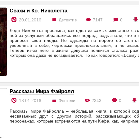
Свахи и Ко. Николетта
20.01.2016
Детектив
7147
0
Леди Николетта прослыла, как одна из самых известных сва
ней за услугами обращались все подряд, ведь знали, что в 
принесет свои плоды. Но однажды на пороге её агентст
уверенный в себе, чертовски привлекательный, и не знающ
Теперь из-за него в жизни девушки появится столько раз
которых она даже не догадывается. Но как говорится: «Всему
Рассказы Мира Файролл
18.01.2016
Фэнтези
2343
0
Рассказы мира Файролла – небольшая книга, в которой сод
несвязанных друг с другом историй, рассказывающих об
персонажах, которые встречаются на пути Кифа, как, наприме