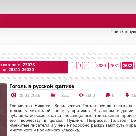
Приветствую
в каталоге:
27073
«
1
2
...
2630
2631
2632
лов:
26311-26320
Гоголь в русской критике
25.01.2016
Проза
2683
0
1
Творчество Николая Васильевича Гоголя всегда вызывало
только у читателей, но и у критиков. В данном издании
публицистические статьи, посвященные гениальным произв
его творчеству в целом. Пушкин, Некрасов, Толстой, Б
именитые писатели и ученые подробно раскрывают суть мира
мистичного и ироничного классика.