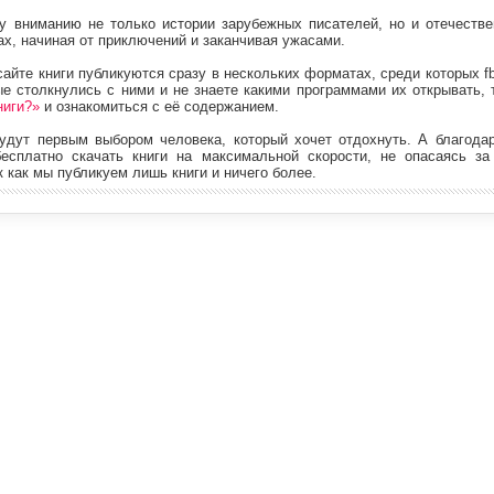
 вниманию не только истории зарубежных писателей, но и отечестве
х, начиная от приключений и заканчивая ужасами.
йте книги публикуются сразу в нескольких форматах, среди которых fb2, e
ые столкнулись с ними и не знаете какими программами их открывать, 
ниги?»
и ознакомиться с её содержанием.
будут первым выбором человека, который хочет отдохнуть. А благода
есплатно скачать книги на максимальной скорости, не опасаясь за
 как мы публикуем лишь книги и ничего более.