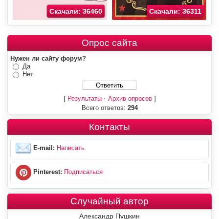
Скачали: 36460
Скачали: 36311
Опрос сайта
Нужен ли сайту форум?
Да
Нет
[
·
]
Результаты
Архив опросов
Всего ответов:
294
Контакты
E-mail:
Написать
Pinterest:
Подписаться
Случайный автор
Александр Пушкин