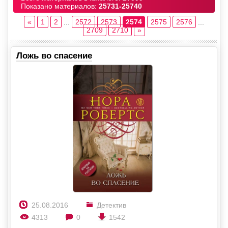
Показано материалов:
25731-25740
«
1
2
...
2572
2573
2574
2575
2576
...
2709
2710
»
Ложь во спасение
25.08.2016
Детектив
4313
0
1542