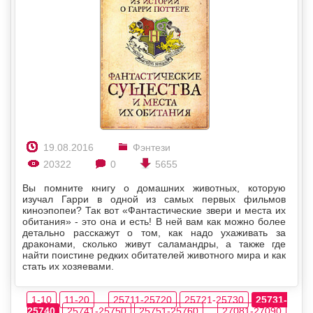
19.08.2016
Фэнтези
20322
0
5655
Вы помните книгу о домашних животных, которую
изучал Гарри в одной из самых первых фильмов
киноэпопеи? Так вот «Фантастические звери и места их
обитания» - это она и есть! В ней вам как можно более
детально расскажут о том, как надо ухаживать за
драконами, сколько живут саламандры, а также где
найти поистине редких обитателей животного мира и как
стать их хозяевами.
1-10
11-20
...
25711-25720
25721-25730
25731-
25740
25741-25750
25751-25760
...
27081-27090