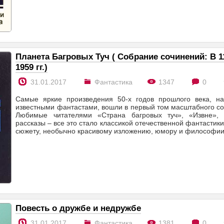
Планета Багровых Туч ( Собрание сочинений: В 11 т
1959 гг.)
31.01.2017
Фантастика
1347
0
Самые яркие произведения 50-х годов прошлого века, н
известными фантастами, вошли в первый том масштабного с
Любимые читателями «Страна багровых туч», «Извне», 
рассказы – все это стало классикой отечественной фантастики
сюжету, необычно красивому изложению, юмору и философии
Повесть о дружбе и недружбе
31.01.2017
Фантастика
1381
0