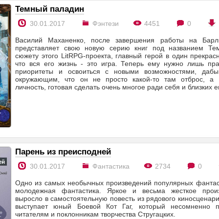
Темный паладин
30.01.2017
Фэнтези
4451
0
Василий Маханенко, после завершения работы на Барли
представляет свою новую серию книг под названием Те
сюжету этого LitRPG-проекта, главный герой в один прекрас
что вся его жизнь - это игра. Теперь ему нужно лишь пра
приоритеты и освоиться с новыми возможностями, дабы
окружающим, что он не просто какой-то там отброс, а 
личность, готовая сделать очень многое ради себя и близких 
Парень из преисподней
30.01.2017
Фантастика
2734
0
Одно из самых необычных произведений популярных фантас
молодежная фантастика. Яркое и весьма жесткое произ
выросло в самостоятельную повесть из рядового киносценар
выступает юный Боевой Кот Гаг, который несомненно 
читателям и поклонникам творчества Стругацких.