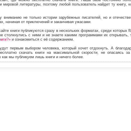
 мировой литературы, поэтому любой пользователь найдет ту книгу, к
 вниманию не только истории зарубежных писателей, но и отечестве
х, начиная от приключений и заканчивая ужасами.
йте книги публикуются сразу в нескольких форматах, среди которых fb2, e
ые столкнулись с ними и не знаете какими программами их открывать, 
ниги?»
и ознакомиться с её содержанием.
будут первым выбором человека, который хочет отдохнуть. А благода
есплатно скачать книги на максимальной скорости, не опасаясь за
 как мы публикуем лишь книги и ничего более.