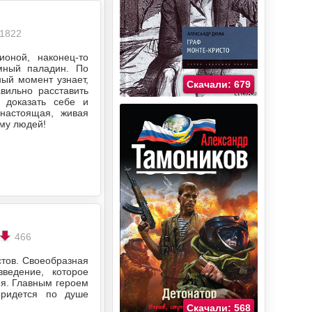
1822
оной, наконец-то
мный паладин. По
ный момент узнает,
Скачали: 679
вильно расставить
 доказать себе и
настоящая, живая
ему людей!
466
тов. Своеобразная
ведение, которое
ия. Главным героем
придется по душе
Скачали: 568