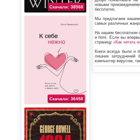
новыми произведениями
Скачали: 38568
бесплатно.
Мы предлагаем вашему
самых различных жанра
На нашем бесплатном са
и html. Если вы вперв
страницу
«Как читать к
Книги всегда были и 
лишних затруднений б
компьютер вирусом, так
Скачали: 36458