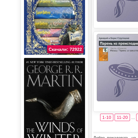
Скачали: 72922
1-10
11-20
...
Добро пожаловать на 