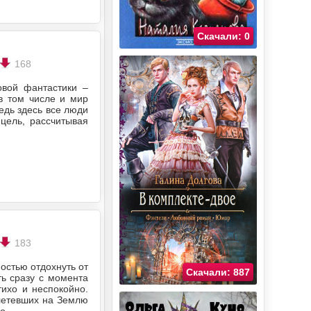
Скачали: 0
168
овой фантастики –
 в том числе и мир
едь здесь все люди
 цель, рассчитывая
183
остью отдохнуть от
Скачали: 887
ть сразу с момента
тихо и неспокойно.
илетевших на Землю
но…