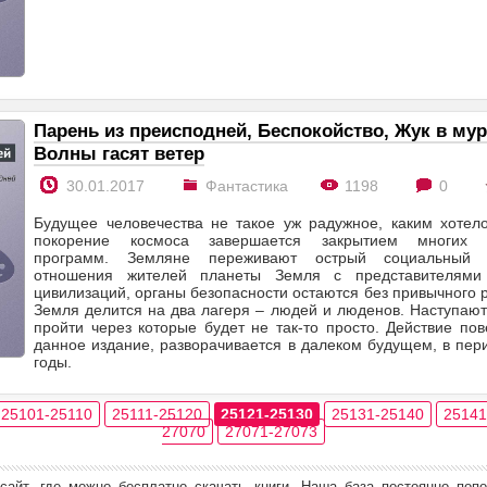
Парень из преисподней, Беспокойство, Жук в мур
Волны гасят ветер
30.01.2017
Фантастика
1198
0
Будущее человечества не такое уж радужное, каким хотел
покорение космоса завершается закрытием многих ис
программ. Земляне переживают острый социальный к
отношения жителей планеты Земля с представителями
цивилизаций, органы безопасности остаются без привычного р
Земля делится на два лагеря – людей и люденов. Наступаю
пройти через которые будет не так-то просто. Действие по
данное издание, разворачивается в далеком будущем, в пер
годы.
25101-25110
25111-25120
25121-25130
25131-25140
25141
27070
27071-27073
сайт, где можно бесплатно скачать книги. Наша база постоянно поп