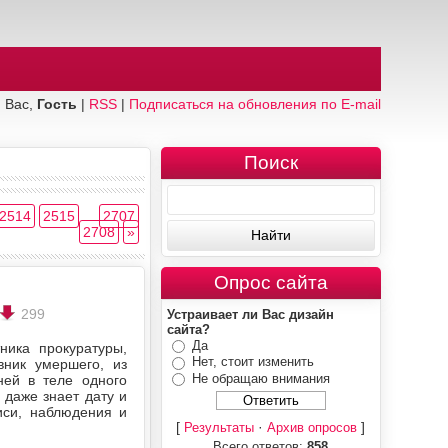
 Вас,
Гость
|
RSS
|
Подписаться на обновления по E-mail
Поиск
2514
2515
...
2707
2708
»
Опрос сайта
299
Устраивает ли Вас дизайн
сайта?
Да
ника прокуратуры,
Нет, стоит изменить
вник умершего, из
Не обращаю внимания
ней в теле одного
 даже знает дату и
иси, наблюдения и
[
·
]
Результаты
Архив опросов
Всего ответов:
858