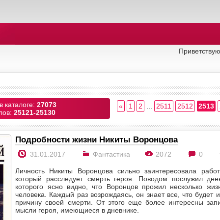
Приветствую
в каталоге:
27073
«
1
2
...
2511
2512
2513
лов:
25121-25130
Подробности жизни Никиты Воронцова
31.01.2017
Фантастика
2072
0
Личность Никиты Воронцова сильно заинтересовала работ
который расследует смерть героя. Поводом послужил дне
которого ясно видно, что Воронцов прожил несколько жиз
человека. Каждый раз возрождаясь, он знает все, что будет и
причину своей смерти. От этого еще более интересны зап
мысли героя, имеющиеся в дневнике.