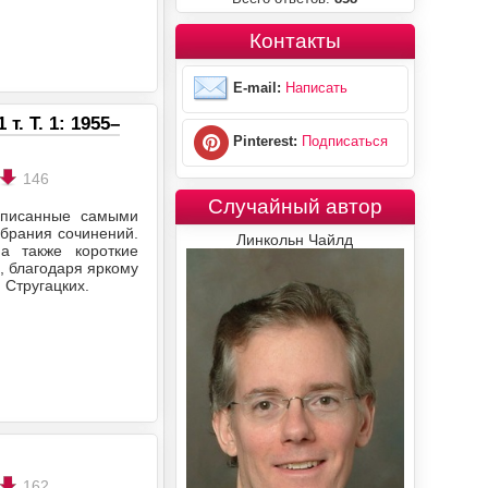
Контакты
E-mail:
Написать
. Т. 1: 1955–
Pinterest:
Подписаться
146
Случайный автор
аписанные самыми
обрания сочинений.
Линкольн Чайлд
а также короткие
, благодаря яркому
 Стругацких.
162