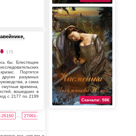
авейнике,
175
ось бы. Блестящее
следовательских
ризис. Портятся
 других разумных
уководства, а сама
т смутные времена,
вестей, вошедших в
иод с 2177 по 2199
Скачали: 586
-25150
...
27061-
олняется все новыми и