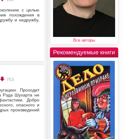
поколению с целью
кие похождения в
дружбу и недружбу,
Все авторы
Рекомендуемые книги
753
угацких. Проходит
ра Рэда Шухарта не
фантастики. Добро
есного, опасного и
удрых произведений