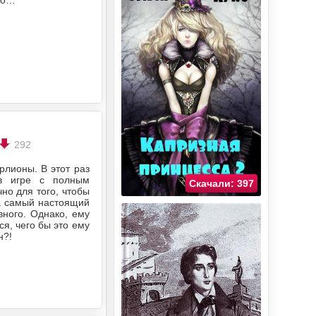
292
рлионы. В этот раз
в игре с полным
Скачали: 397
но для того, чтобы
 а самый настоящий
вного. Однако, ему
ся, чего бы это ему
н?!