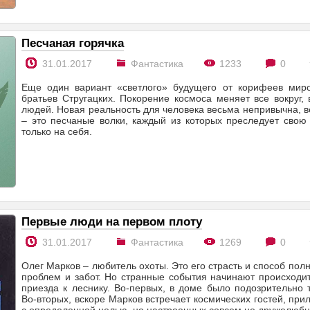
Песчаная горячка
31.01.2017
Фантастика
1233
0
Еще один вариант «светлого» будущего от корифеев мир
братьев Стругацких. Покорение космоса меняет все вокруг,
людей. Новая реальность для человека весьма непривычна, в
– это песчаные волки, каждый из которых преследует свою
только на себя.
Первые люди на первом плоту
31.01.2017
Фантастика
1269
0
Олег Марков – любитель охоты. Это его страсть и способ полн
проблем и забот. Но странные события начинают происходи
приезда к леснику. Во-первых, в доме было подозрительно 
Во-вторых, вскоре Марков встречает космических гостей, пр
с определенной целью, но настроенных совсем не дружелюб